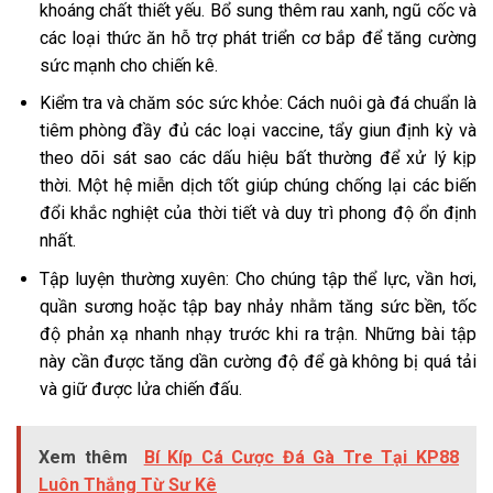
khoáng chất thiết yếu. Bổ sung thêm rau xanh, ngũ cốc và
các loại thức ăn hỗ trợ phát triển cơ bắp để tăng cường
sức mạnh cho chiến kê.
Kiểm tra và chăm sóc sức khỏe: Cách nuôi gà đá chuẩn là
tiêm phòng đầy đủ các loại vaccine, tẩy giun định kỳ và
theo dõi sát sao các dấu hiệu bất thường để xử lý kịp
thời. Một hệ miễn dịch tốt giúp chúng chống lại các biến
đổi khắc nghiệt của thời tiết và duy trì phong độ ổn định
nhất.
Tập luyện thường xuyên: Cho chúng tập thể lực, vần hơi,
quần sương hoặc tập bay nhảy nhằm tăng sức bền, tốc
độ phản xạ nhanh nhạy trước khi ra trận. Những bài tập
này cần được tăng dần cường độ để gà không bị quá tải
và giữ được lửa chiến đấu.
Xem thêm
Bí Kíp Cá Cược Đá Gà Tre Tại KP88
Luôn Thắng Từ Sư Kê