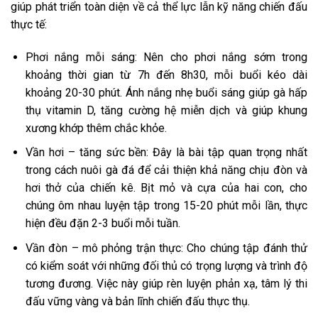
giúp phát triển toàn diện về cả thể lực lẫn kỹ năng chiến đấu
thực tế:
Phơi nắng mỗi sáng: Nên cho phơi nắng sớm trong
khoảng thời gian từ 7h đến 8h30, mỗi buổi kéo dài
khoảng 20-30 phút. Ánh nắng nhẹ buổi sáng giúp gà hấp
thụ vitamin D, tăng cường hệ miễn dịch và giúp khung
xương khớp thêm chắc khỏe.
Vần hơi – tăng sức bền: Đây là bài tập quan trọng nhất
trong cách nuôi gà đá để cải thiện khả năng chịu đòn và
hơi thở của chiến kê. Bịt mỏ và cựa của hai con, cho
chúng ôm nhau luyện tập trong 15-20 phút mỗi lần, thực
hiện đều đặn 2-3 buổi mỗi tuần.
Vần đòn – mô phỏng trận thực: Cho chúng tập đánh thử
có kiểm soát với những đối thủ có trọng lượng và trình độ
tương đương. Việc này giúp rèn luyện phản xạ, tâm lý thi
đấu vững vàng và bản lĩnh chiến đấu thực thụ.