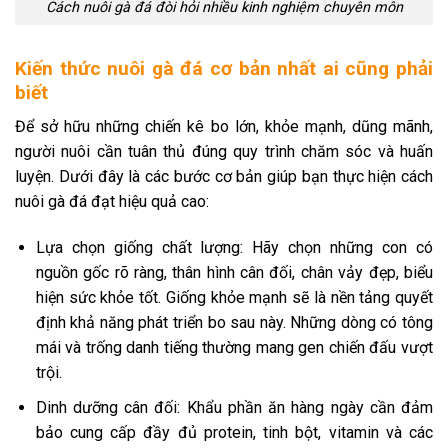
Cách nuôi gà đá đòi hỏi nhiều kinh nghiệm chuyên môn
Kiến thức nuôi gà đá cơ bản nhất ai cũng phải
biết
Để sở hữu những chiến kê bo lớn, khỏe mạnh, dũng mãnh,
người nuôi cần tuân thủ đúng quy trình chăm sóc và huấn
luyện. Dưới đây là các bước cơ bản giúp bạn thực hiện cách
nuôi gà đá đạt hiệu quả cao:
Lựa chọn giống chất lượng: Hãy chọn những con có
nguồn gốc rõ ràng, thân hình cân đối, chân vảy đẹp, biểu
hiện sức khỏe tốt. Giống khỏe mạnh sẽ là nền tảng quyết
định khả năng phát triển bo sau này. Những dòng có tông
mái và trống danh tiếng thường mang gen chiến đấu vượt
trội.
Dinh dưỡng cân đối: Khẩu phần ăn hàng ngày cần đảm
bảo cung cấp đầy đủ protein, tinh bột, vitamin và các