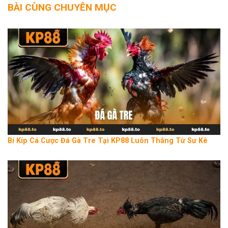
BÀI CÙNG CHUYÊN MỤC
Bí Kíp Cá Cược Đá Gà Tre Tại KP88 Luôn Thắng Từ Sư Kê