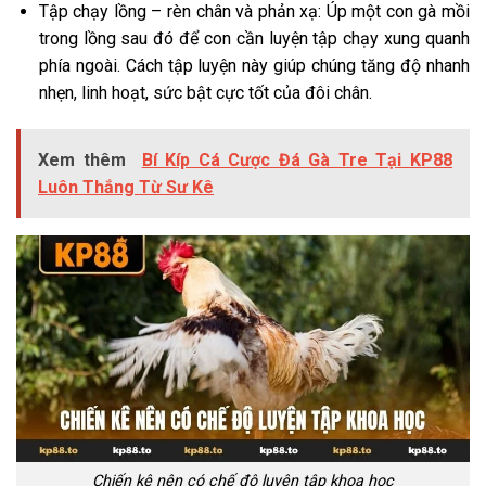
Tập chạy lồng – rèn chân và phản xạ: Úp một con gà mồi
trong lồng sau đó để con cần luyện tập chạy xung quanh
phía ngoài. Cách tập luyện này giúp chúng tăng độ nhanh
nhẹn, linh hoạt, sức bật cực tốt của đôi chân.
Xem thêm
Bí Kíp Cá Cược Đá Gà Tre Tại KP88
Luôn Thắng Từ Sư Kê
Chiến kê nên có chế độ luyện tập khoa học