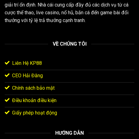
giải trí ổn định. Nhà cái cung cấp đầy đủ các dịch vụ từ cá
cược thể thao, live casino, nổ hũ, bắn cá đến game bài đổi
thưởng với tỷ lệ trả thưởng cạnh tranh.
VỀ CHÚNG TÔI
Liên Hệ KP88
CEO Hải Đăng
Chính sách bảo mật
Điều khoản điều kiện
Giấy phép hoạt động
HƯỚNG DẪN