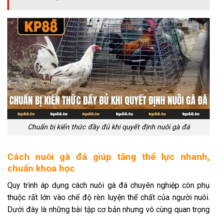
Chuẩn bị kiến thức đầy đủ khi quyết định nuôi gà đá
Cách nuôi gà đá giúp tăng thể lực nhanh,
chuẩn khoa học
Quy trình áp dụng cách nuôi gà đá chuyên nghiệp còn phụ
thuộc rất lớn vào chế độ rèn luyện thể chất của người nuôi.
Dưới đây là những bài tập cơ bản nhưng vô cùng quan trọng