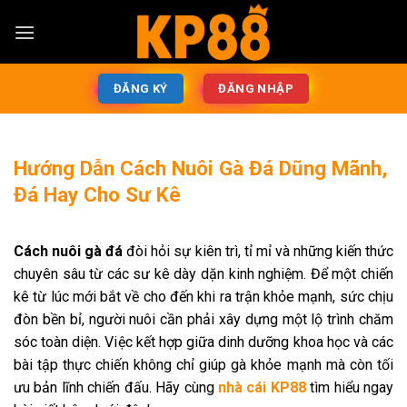
ĐĂNG KÝ
ĐĂNG NHẬP
Hướng Dẫn Cách Nuôi Gà Đá Dũng Mãnh,
Đá Hay Cho Sư Kê
Cách nuôi gà đá
đòi hỏi sự kiên trì, tỉ mỉ và những kiến thức
chuyên sâu từ các sư kê dày dặn kinh nghiệm. Để một chiến
kê từ lúc mới bắt về cho đến khi ra trận khỏe mạnh, sức chịu
đòn bền bỉ, người nuôi cần phải xây dựng một lộ trình chăm
sóc toàn diện. Việc kết hợp giữa dinh dưỡng khoa học và các
bài tập thực chiến không chỉ giúp gà khỏe mạnh mà còn tối
ưu bản lĩnh chiến đấu. Hãy cùng
nhà cái KP88
tìm hiểu ngay